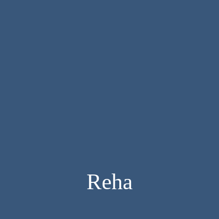
eoporose Vorbeugung oder zur Parkinson Behandlung sowie 
 UND THERAPIE
Reha