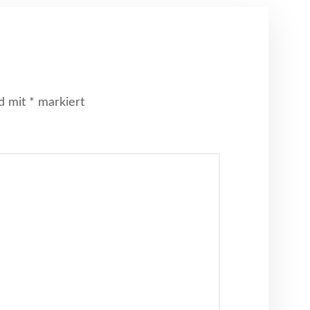
nd mit
*
markiert