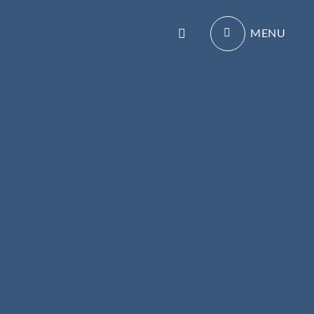
Search
MENU
als Trainingsergänzung im Leistungssport geeignet.