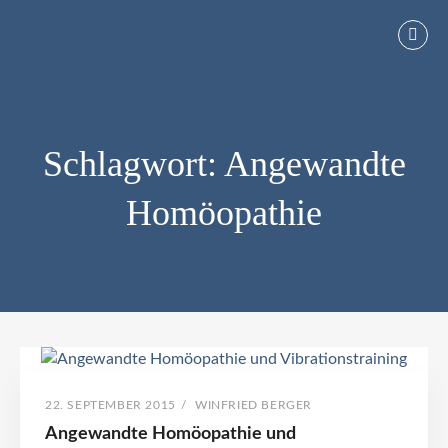
Skip
to
Vibrationstraining und Therapie sind ideal zur Osteoporose
VIBRATIONSTRAINING UND THERAPIE
content
Vorbeugung oder zur Parkinson Behandlung sowie als
Trainingsergänzung im Leistungssport geeignet.
Schlagwort:
Angewandte
Homöopathie
Schlagwort:
Angewandte
POSTED
BY
22. SEPTEMBER 2015
/
WINFRIED BERGER
ON
Angewandte Homöopathie und