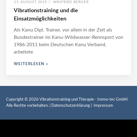
Wildwasserschule
POSTED
BY
25. AUGUST 2015
/
WINFRIED BERGER
ON
Vibrationstraining und die
Oberstdorf
Einsatzmöglichkeiten
Als Kanu Dipl. Trainer, vor allem in der Zeit als
Bundestrainer im Kanu-Wildwasser-Rennsport von
1986-2011 beim Deutschen Kanu Verband,
arbeitete
VIBRATIONSTRAINING
WEITERLESEN »
UND
DIE
EINSATZMÖGLICHKEITEN
Copyright © 2026
Vibrationstraining und Therapie
- tremo-tec GmbH.
Alle Rechte vorbehalten. |
Datenschutzerklärung
|
Impressum