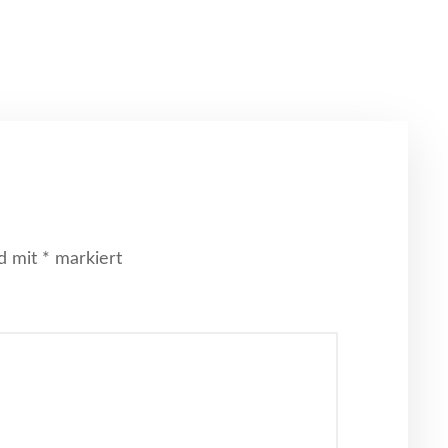
nd mit
*
markiert