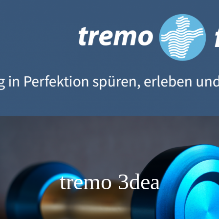
eoporose Vorbeugung oder zur Parkinson Behandlung sowie 
 UND THERAPIE
tremo 3dea