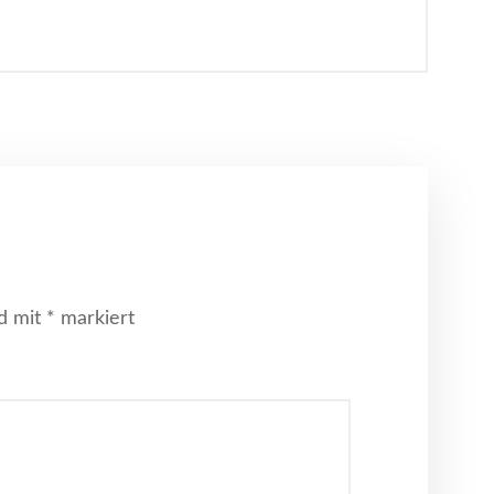
nd mit
*
markiert