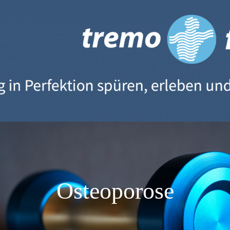
eoporose Vorbeugung oder zur Parkinson Behandlung sowie 
 UND THERAPIE
Osteoporose