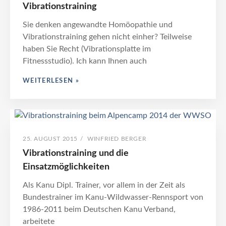
Vibrationstraining
Sie denken angewandte Homöopathie und
Vibrationstraining gehen nicht einher? Teilweise
haben Sie Recht (Vibrationsplatte im
Fitnessstudio). Ich kann Ihnen auch
ANGEWANDTE
WEITERLESEN »
HOMÖOPATHIE
UND
VIBRATIONSTRAINING
POSTED
BY
25. AUGUST 2015
/
WINFRIED BERGER
ON
Vibrationstraining und die
Einsatzmöglichkeiten
Als Kanu Dipl. Trainer, vor allem in der Zeit als
Bundestrainer im Kanu-Wildwasser-Rennsport von
1986-2011 beim Deutschen Kanu Verband,
arbeitete