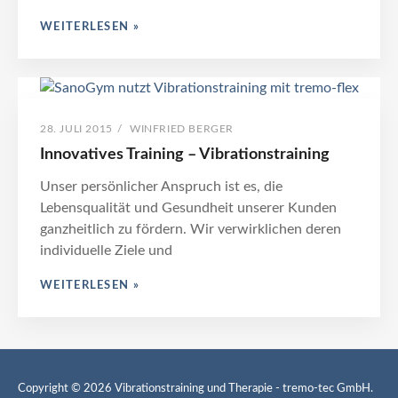
VIBRATIONSTRAINING
WEITERLESEN »
UND
DIE
EINSATZMÖGLICHKEITEN
POSTED
BY
28. JULI 2015
/
WINFRIED BERGER
ON
Innovatives Training – Vibrationstraining
Unser persönlicher Anspruch ist es, die
Lebensqualität und Gesundheit unserer Kunden
ganzheitlich zu fördern. Wir verwirklichen deren
individuelle Ziele und
INNOVATIVES
WEITERLESEN »
TRAINING
–
VIBRATIONSTRAINING
Copyright © 2026
Vibrationstraining und Therapie
- tremo-tec GmbH.