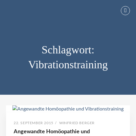
Skip
to
Vibrationstraining und Therapie sind ideal zur Osteoporose
VIBRATIONSTRAINING UND THERAPIE
content
Vorbeugung oder zur Parkinson Behandlung sowie als
Trainingsergänzung im Leistungssport geeignet.
Schlagwort:
Vibrationstraining
Schlagwort:
Vibrationstraining
POSTED
BY
22. SEPTEMBER 2015
/
WINFRIED BERGER
ON
Angewandte Homöopathie und